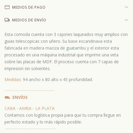
MEDIOS DE PAGO
MEDIOS DE ENVÍO
Esta comoda cuenta con 3 cajones laqueados muy amplios con
guias telescopicas con uñero. Su
base escandinava esta
fabricada en madera maciza de guatambu y el exterior
esta
procesado en una máquina industrial que imprime una veta
sobre las placas de MDF. El proceso cuenta con 7 capas de
impresion sin solventes.
Medidas:
94 ancho x 80 alto x 45 profundidad.
⋯
⋯⋯
⋯
⋯⋯
⋯
⋯⋯
⋯
⋯⋯
⛟
ENVÍOS
CABA - AMBA - LA PLATA
Contamos con logística propia para que tu compra llegue en
perfecto estado y lo más rápido posible.
⋯
⋯⋯
⋯
⋯⋯
⋯
⋯⋯
⋯
⋯⋯