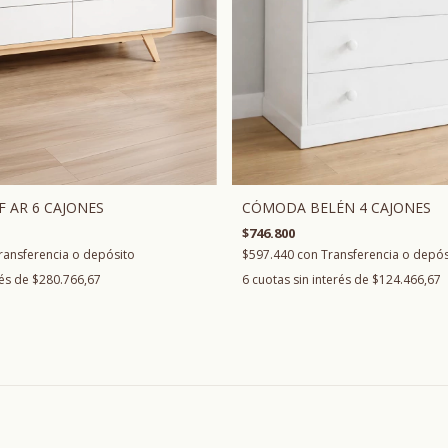
 AR 6 CAJONES
CÓMODA BELÉN 4 CAJONES
$746.800
ransferencia o depósito
$597.440
con
Transferencia o depós
rés de
$280.766,67
6
cuotas sin interés de
$124.466,67