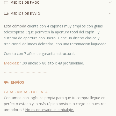
MEDIOS DE PAGO
MEDIOS DE ENVÍO
Esta cómoda c
uenta con 4 cajones muy amplios con guias
telescopicas ( que permiten la apertura total del cajón ) y
sistema de apertura con uñero. Tiene un diseño clasico y
tradicional de lineas delicadas, con una terminacion laqueada.
Cuenta con 7 años de garantía estructural.
Medidas:
1.00 ancho x 80 alto x 48 profundidad.
⋯
⋯⋯
⋯
⋯⋯
⋯
⋯⋯
⋯
⋯⋯
⛟
ENVÍOS
CABA - AMBA - LA PLATA
Contamos con logística propia para que tu compra llegue en
perfecto estado y lo más rápido posible, a cargo de nuestros
armadores !
No es necesario el embalaje.