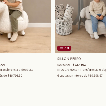
-5
%
OFF
SILLÓN PERRO
$226.999
$237.592
.791
$190.073,60
con
Transferencia o de
Transferencia o depósito
6
cuotas sin interés de
$39.598,67
rés de
$46.798,50