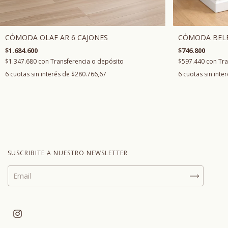
CÓMODA OLAF AR 6 CAJONES
CÓMODA BELÉ
$1.684.600
$746.800
$1.347.680
con
Transferencia o depósito
$597.440
con
Tra
6
cuotas sin interés de
$280.766,67
6
cuotas sin inte
SUSCRIBITE A NUESTRO NEWSLETTER