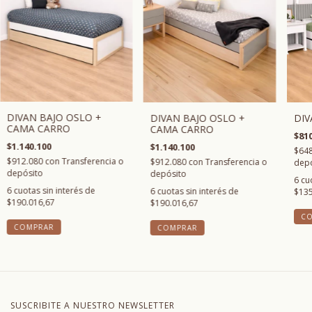
DIVAN BAJO OSLO +
DIV
DIVAN BAJO OSLO +
CAMA CARRO
CAMA CARRO
$810
$1.140.100
$1.140.100
$64
$912.080
con
Transferencia o
$912.080
con
Transferencia o
depó
depósito
depósito
6
cu
6
cuotas sin interés de
6
cuotas sin interés de
$135
$190.016,67
$190.016,67
C
COMPRAR
COMPRAR
SUSCRIBITE A NUESTRO NEWSLETTER