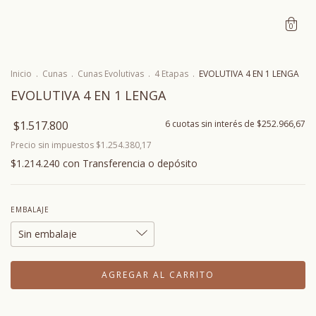
0
Inicio
.
Cunas
.
Cunas Evolutivas
.
4 Etapas
.
EVOLUTIVA 4 EN 1 LENGA
EVOLUTIVA 4 EN 1 LENGA
$1.517.800
6
cuotas sin interés de
$252.966,67
Precio sin impuestos
$1.254.380,17
$1.214.240
con
Transferencia o depósito
EMBALAJE