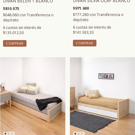
DIVAN SILVIA OLAF BLANCO
DIVAN BELÉN 1 BLANCO
$971.600
$810.075
$777.280
con
Transferencia o
$648.060
con
Transferencia o
depósito
depósito
6
cuotas sin interés de
6
cuotas sin interés de
$161.933,33
$135.012,50
COMPRAR
COMPRAR