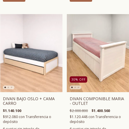
30
%
OFF
DIVAN BAJO OSLO + CAMA
DIVAN COMPONIBLE MARIA
CARRO
- OUTLET
$1.140.100
$2.000.800
$1.400.560
$912.080
con
Transferencia o
$1.120.448
con
Transferencia o
depósito
depósito
6
cuotas sin interés de
6
cuotas sin interés de