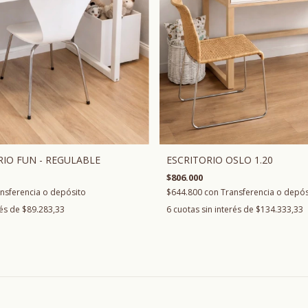
ESCRITORIO OSLO 1.20
RIO FUN - REGULABLE
$806.000
$644.800
con
Transferencia o depós
nsferencia o depósito
6
cuotas sin interés de
$134.333,33
rés de
$89.283,33