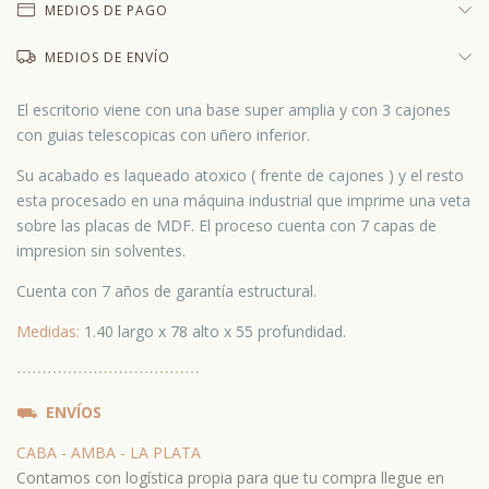
MEDIOS DE PAGO
MEDIOS DE ENVÍO
El escritorio viene con una base super amplia y con 3 cajones
con guias telescopicas con uñero inferior.
Su acabado es laqueado atoxico ( frente de cajones ) y el resto
esta procesado en una máquina industrial que imprime una veta
sobre las placas de MDF. El proceso cuenta con 7 capas de
impresion sin solventes.
Cuenta con 7 años de garantía estructural.
Medidas:
1.40 largo x 78 alto x 55 profundidad​.
⋯
⋯⋯
⋯
⋯⋯
⋯
⋯⋯
⋯
⋯⋯
⛟
ENVÍOS
CABA - AMBA - LA PLATA
Contamos con logística propia para que tu compra llegue en