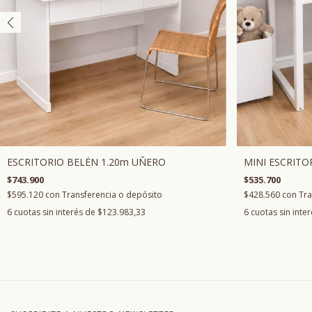
ESCRITORIO BELÉN 1.20m UÑERO
MINI ESCRITO
$743.900
$535.700
$595.120
con
Transferencia o depósito
$428.560
con
Tra
6
cuotas sin interés de
$123.983,33
6
cuotas sin inte