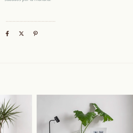
⋯
⋯⋯
⋯
⋯⋯
⋯
⋯⋯
⋯
⋯⋯