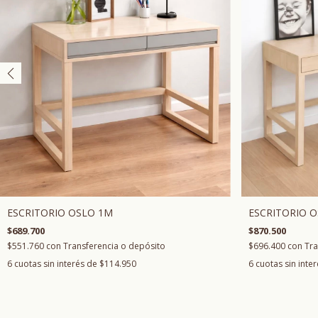
ESCRITORIO OSLO 1M
ESCRITORIO O
$689.700
$870.500
$551.760
con
Transferencia o depósito
$696.400
con
Tra
6
cuotas sin interés de
$114.950
6
cuotas sin inte