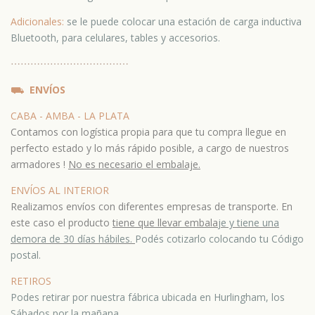
Adicionales:
se le puede colocar una estación de carga inductiva
Bluetooth, para celulares, tables y accesorios.
⋯
⋯⋯
⋯
⋯⋯
⋯
⋯⋯
⋯
⋯⋯
⛟
ENVÍOS
CABA - AMBA - LA PLATA
Contamos con logística propia para que tu compra llegue en
perfecto estado y lo más rápido posible, a cargo de nuestros
armadores !
No es necesario el embalaje.
ENVÍOS AL INTERIOR
Realizamos envíos con diferentes empresas de transporte. En
este caso el producto
tiene que llevar embala
je y tiene una
demora de 30 días hábiles.
Podés cotizarlo colocando tu Código
postal.
RETIROS
Podes retirar por nuestra fábrica ubicada en Hurlingham, los
Sábados por la mañana.