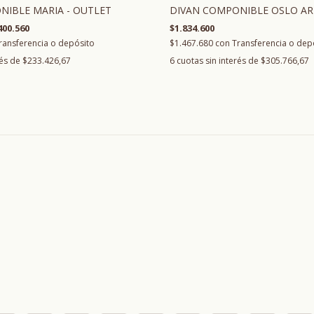
DIVAN COMPONIBLE OSLO AR
NIBLE MARIA - OUTLET
$1.834.600
400.560
$1.467.680
con
Transferencia o dep
ransferencia o depósito
6
cuotas sin interés de
$305.766,67
rés de
$233.426,67