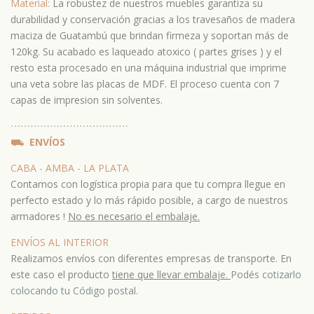
Material:
La robustez de nuestros muebles garantiza su
durabilidad y conservación gracias a los travesaños de madera
maciza de Guatambú que brindan firmeza y soportan más de
120kg. Su acabado es laqueado atoxico ( partes grises ) y el
resto esta procesado en una máquina industrial que imprime
una veta sobre las placas de MDF. El proceso cuenta con 7
capas de impresion sin solventes.
⋯
⋯⋯
⋯
⋯⋯
⋯
⋯⋯
⋯
⋯⋯
⛟
ENVÍOS
CABA - AMBA - LA PLATA
Contamos con logística propia para que tu compra llegue en
perfecto estado y lo más rápido posible, a cargo de nuestros
armadores !
No es necesario el embalaje.
ENVÍOS AL INTERIOR
Realizamos envíos con diferentes empresas de transporte. En
este caso el producto
tiene que llevar embala
je.
Podés cotizarlo
colocando tu Código postal.