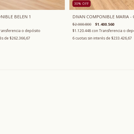
30
%
OFF
NIBLE BELEN 1
DIVAN COMPONIBLE MARIA -
$2.000.800
$1.400.560
ransferencia o depósito
$1.120.448
con
Transferencia o dep
rés de
$262.366,67
6
cuotas sin interés de
$233.426,67