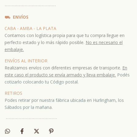
⋯
⋯⋯
⋯
⋯⋯
⋯
⋯⋯
⋯
⋯⋯
⛟
ENVÍOS
CABA - AMBA - LA PLATA
Contamos con logística propia para que tu compra llegue en
perfecto estado y lo más rápido posible.
No es necesario el
embalaje.
ENVÍOS AL INTERIOR
Realizamos envíos con diferentes empresas de transporte.
En
este caso el producto se envía armado y lleva embala
je.
Podés
cotizarlo colocando tu Código postal.
RETIROS
Podes retirar por nuestra fábrica ubicada en Hurlingham, los
Sábados por la mañana.
⋯
⋯⋯
⋯
⋯⋯
⋯
⋯⋯
⋯
⋯⋯