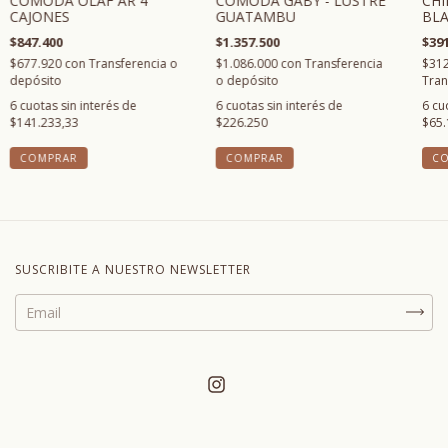
CÓMODA OLAF AR 4
COMODA GABY - LUSTRE
CHI
CAJONES
GUATAMBU
BL
$847.400
$1.357.500
$391
$677.920
con
Transferencia o
$1.086.000
con
Transferencia
$312
depósito
o depósito
Tran
6
cuotas sin interés de
6
cuotas sin interés de
6
cu
$141.233,33
$226.250
$65.
COMPRAR
COMPRAR
C
SUSCRIBITE A NUESTRO NEWSLETTER