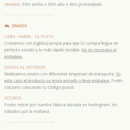
Medidas:
93m ancho x 95m alto x 45m profundidad.
⋯
⋯⋯
⋯
⋯⋯
⋯
⋯⋯
⋯
⋯⋯
⛟
ENVÍOS
CABA - AMBA - LA PLATA
Contamos con logística propia para que tu compra llegue en
perfecto estado y lo más rápido posible.
No es necesario el
embalaje.
ENVÍOS AL INTERIOR
Realizamos envíos con diferentes empresas de transporte.
En
este caso el producto se envía armado y lleva embala
je.
Podés
cotizarlo colocando tu Código postal.
RETIROS
Podes retirar por nuestra fábrica ubicada en Hurlingham, los
Sábados por la mañana.
⋯
⋯⋯
⋯
⋯⋯
⋯
⋯⋯
⋯
⋯⋯