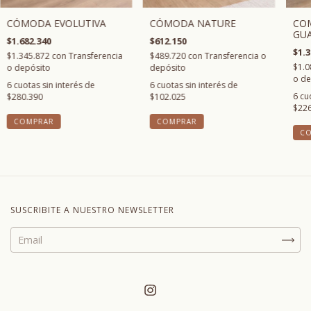
CÓMODA NATURE
CÓMODA EVOLUTIVA
COM
GU
$612.150
$1.682.340
$1.3
$489.720
con
Transferencia o
$1.345.872
con
Transferencia
$1.0
depósito
o depósito
o de
6
cuotas sin interés de
6
cuotas sin interés de
6
cu
$102.025
$280.390
$226
COMPRAR
COMPRAR
C
SUSCRIBITE A NUESTRO NEWSLETTER