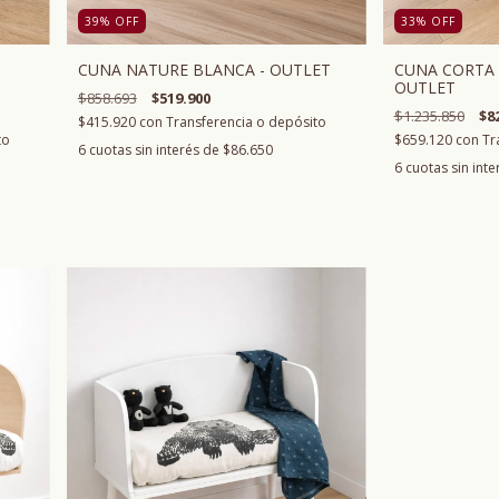
39
%
OFF
33
%
OFF
CUNA NATURE BLANCA - OUTLET
CUNA CORTA 
OUTLET
$858.693
$519.900
$1.235.850
$8
$415.920
con
Transferencia o depósito
to
$659.120
con
Tr
6
cuotas sin interés de
$86.650
6
cuotas sin int