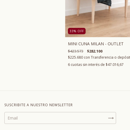
33
%
OFF
MINI CUNA MILAN - OUTLET
$423.573
$282.100
$225.680
con
Transferencia o depósi
6
cuotas sin interés de
$47.016,67
SUSCRIBITE A NUESTRO NEWSLETTER