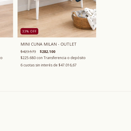
33
%
OFF
MINI CUNA MILAN - OUTLET
$423.573
$282.100
to
$225.680
con
Transferencia o depósito
6
cuotas sin interés de
$47.016,67