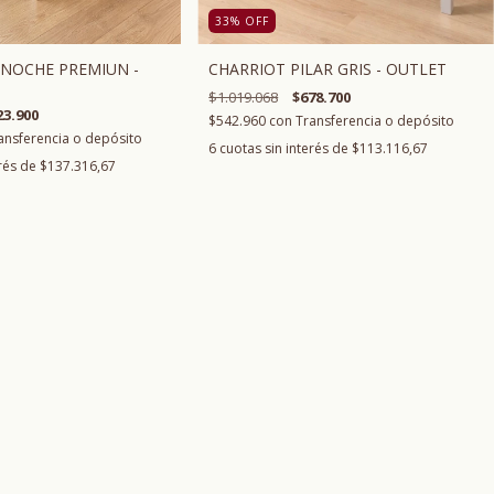
33
%
OFF
CHARRIOT PILAR GRIS - OUTLET
NOCHE PREMIUN -
$1.019.068
$678.700
23.900
$542.960
con
Transferencia o depósito
ansferencia o depósito
6
cuotas sin interés de
$113.116,67
erés de
$137.316,67