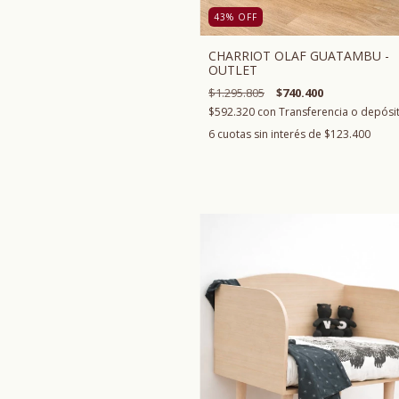
43
%
OFF
CHARRIOT OLAF GUATAMBU -
OUTLET
$1.295.805
$740.400
$592.320
con
Transferencia o depósi
6
cuotas sin interés de
$123.400