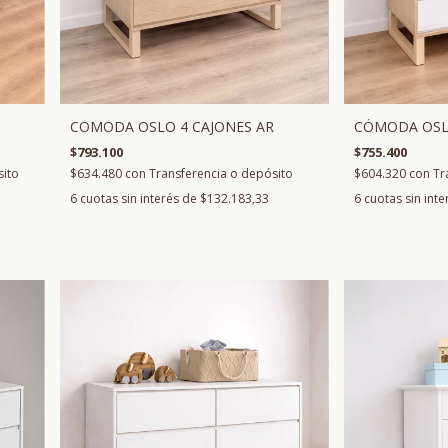
COMODA OSLO 4 CAJONES AR
CÓMODA OSL
$793.100
$755.400
$634.480
con
Transferencia o depósito
$604.320
con
Tr
sito
6
cuotas sin interés de
$132.183,33
6
cuotas sin int