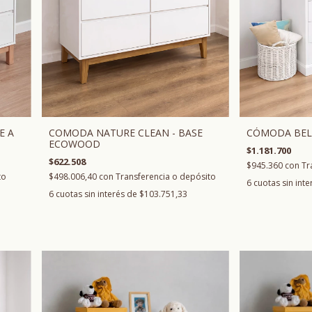
COMODA NATURE CLEAN - BASE
CÓMODA BELÉ
E A
ECOWOOD
$1.181.700
$622.508
$945.360
con
Tr
$498.006,40
con
Transferencia o depósito
to
6
cuotas sin int
6
cuotas sin interés de
$103.751,33