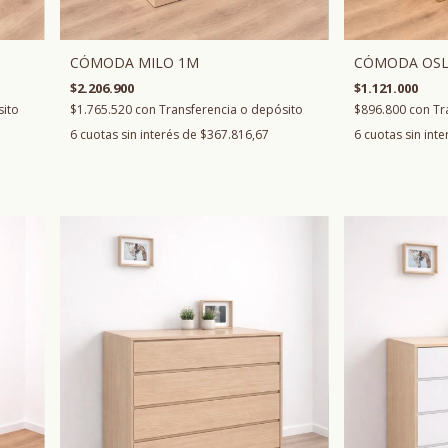
CÓMODA MILO 1M
CÓMODA OSL
$2.206.900
$1.121.000
$1.765.520
con
Transferencia o depósito
$896.800
con
Tr
sito
6
cuotas sin interés de
$367.816,67
6
cuotas sin int