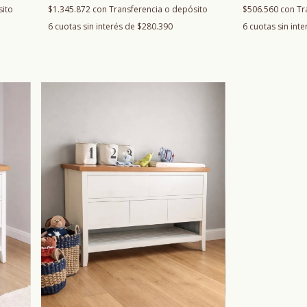
$1.345.872
con
Transferencia o depósito
sito
$506.560
con
Tr
6
cuotas sin interés de
$280.390
6
cuotas sin int