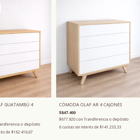
F GUATAMBÚ 4
CÓMODA OLAF AR 4 CAJONES
$847.400
$677.920
con
Transferencia o depósito
ansferencia o depósito
6
cuotas sin interés de
$141.233,33
erés de
$162.416,67