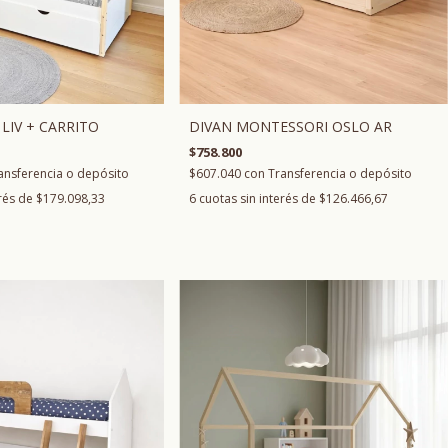
DIVAN MONTESSORI OSLO AR
LIV + CARRITO
$758.800
$607.040
con
Transferencia o depósito
ansferencia o depósito
6
cuotas sin interés de
$126.466,67
erés de
$179.098,33