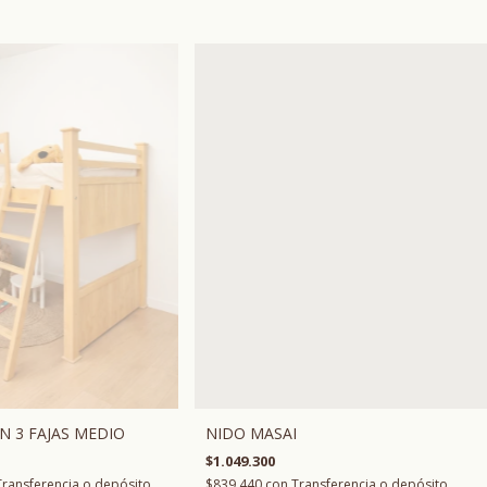
NIDO MASAI
N 3 FAJAS MEDIO
$1.049.300
$839.440
con
Transferencia o depósito
Transferencia o depósito