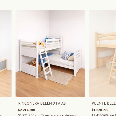
RINCONERA BELÉN 3 FAJAS
S
PUENTE BELE
$2.214.200
$1.820.700
$1.771.360
con
Transferencia o depósito
to
$1.456.560
con