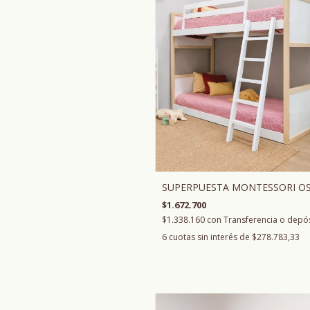
SUPERPUESTA MONTESSORI O
$1.672.700
$1.338.160
con
Transferencia o depó
6
cuotas sin interés de
$278.783,33