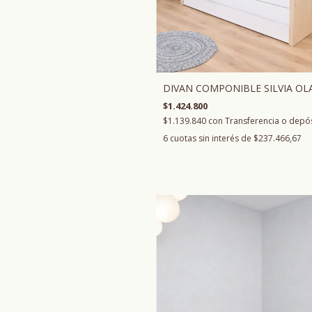
DIVAN COMPONIBLE SILVIA OL
$1.424.800
$1.139.840
con
Transferencia o depó
6
cuotas sin interés de
$237.466,67