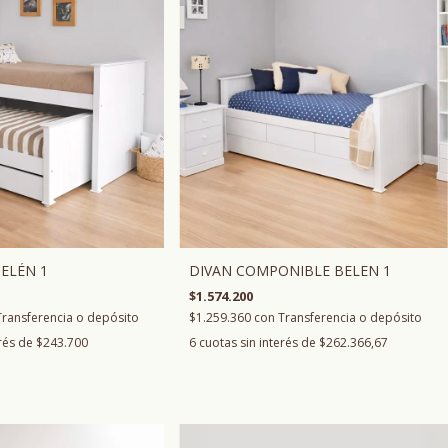
DIVAN COMPONIBLE BELEN 1
ELÉN 1
$1.574.200
$1.259.360
con
Transferencia o depósito
Transferencia o depósito
6
cuotas sin interés de
$262.366,67
erés de
$243.700