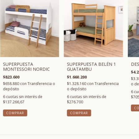
DE
SUPERPUESTA
SUPERPUESTA BELÉN 1
MONTESSORI NORDIC
GUATAMBU
$4.2
$823.600
$1.660.200
$3.3
$658.880
con
Transferencia o
$1.328.160
con
Transferencia
o de
depósito
o depósito
6
cu
6
cuotas sin interés de
6
cuotas sin interés de
$705
$137.266,67
$276.700
COMPRAR
COMPRAR