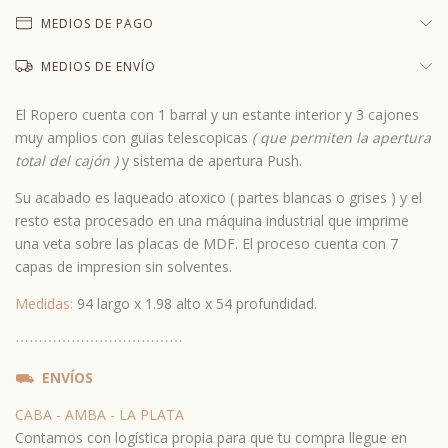
MEDIOS DE PAGO
MEDIOS DE ENVÍO
El Ropero cuenta con 1 barral y un estante interior y 3 cajones
muy amplios con guias telescopicas
( que permiten la apertura
total del cajón )
y sistema de apertura Push.
Su acabado es laqueado atoxico ( partes blancas o grises ) y el
resto esta procesado en una máquina industrial que imprime
una veta sobre las placas de MDF. El proceso cuenta con 7
capas de impresion sin solventes.
Medidas:
94 largo x 1.98 alto x 54 profundidad.
⋯
⋯⋯
⋯
⋯⋯
⋯
⋯⋯
⋯
⋯⋯
⛟
ENVÍOS
CABA - AMBA - LA PLATA
Contamos con logística propia para que tu compra llegue en