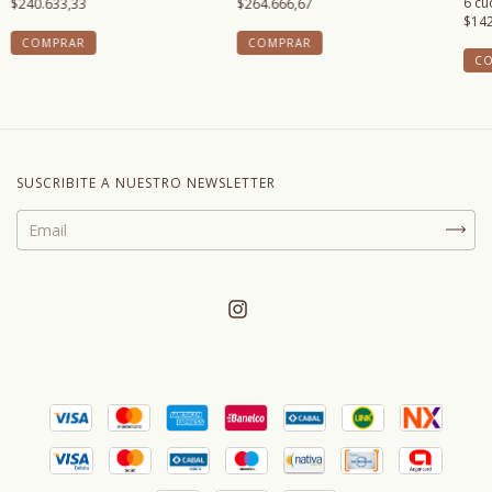
6
cu
$240.633,33
$264.666,67
$142
COMPRAR
C
SUSCRIBITE A NUESTRO NEWSLETTER