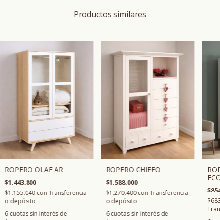
Productos similares
RO
ROPERO OLAF AR
ROPERO CHIFFO
EC
$1.443.800
$1.588.000
$854
$1.155.040
con
Transferencia
$1.270.400
con
Transferencia
$683
o depósito
o depósito
Tran
6
cuotas sin interés de
6
cuotas sin interés de