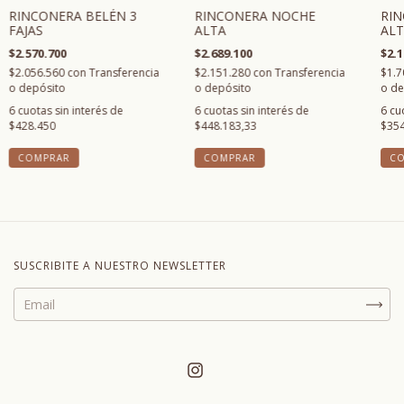
RINCONERA BELÉN 3
RIN
RINCONERA NOCHE
FAJAS
ALT
ALTA
$2.570.700
$2.1
$2.689.100
$2.056.560
con
Transferencia
$1.7
$2.151.280
con
Transferencia
o depósito
o de
o depósito
6
cuotas sin interés de
6
cu
6
cuotas sin interés de
$428.450
$354
$448.183,33
SUSCRIBITE A NUESTRO NEWSLETTER