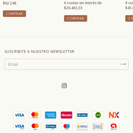
6
cu
6
cuotas sin interés de
$62.248
$45.
$26.483,33
C
COMPRAR
SUSCRIBITE A NUESTRO NEWSLETTER