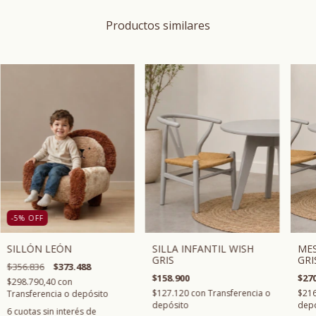
Productos similares
-5
%
OFF
MES
SILLA INFANTIL WISH
SILLÓN LEÓN
GRI
GRIS
$356.836
$373.488
$270
$158.900
$298.790,40
con
$21
$127.120
con
Transferencia o
Transferencia o depósito
depó
depósito
6
cuotas sin interés de