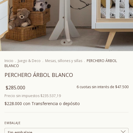
Inicio
.
Juego & Deco
.
Mesas, sillones y sillas
.
PERCHERO ÁRBOL
BLANCO
PERCHERO ÁRBOL BLANCO
$285.000
6
cuotas sin interés de
$47.500
Precio sin impuestos
$235.537,19
$228.000
con
Transferencia o depósito
EMBALAJE