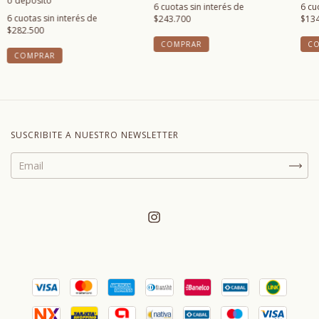
o depósito
6
cuotas sin interés de
6
cu
6
cuotas sin interés de
$243.700
$134
$282.500
COMPRAR
COMPRAR
SUSCRIBITE A NUESTRO NEWSLETTER