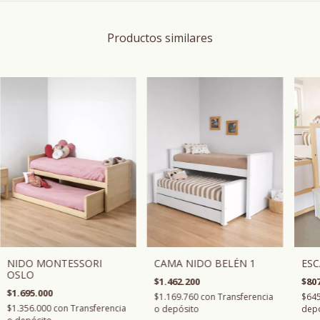
Productos similares
CAMA NIDO BELÉN 1
NIDO MONTESSORI
ESC
OSLO
$1.462.200
$807
$1.695.000
$1.169.760
con
Transferencia
$64
$1.356.000
con
Transferencia
o depósito
depó