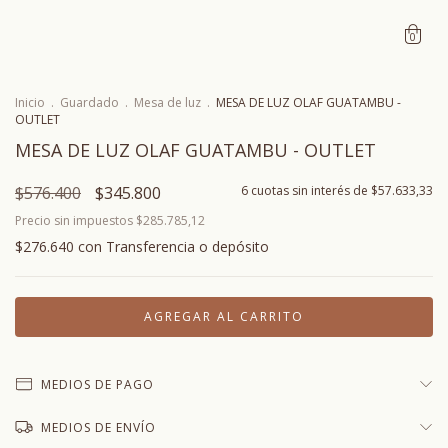
0
Inicio
.
Guardado
.
Mesa de luz
.
MESA DE LUZ OLAF GUATAMBU -
OUTLET
MESA DE LUZ OLAF GUATAMBU - OUTLET
$576.400
$345.800
6
cuotas sin interés de
$57.633,33
Precio sin impuestos
$285.785,12
$276.640
con
Transferencia o depósito
MEDIOS DE PAGO
MEDIOS DE ENVÍO