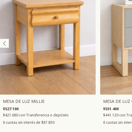
MESA DE LUZ MILLIE
MESA DE LUZ 
$527.100
$551.400
$421.680
con
Transferencia o depósito
$441.120
con
Tra
6
cuotas sin interés de
$87.850
6
cuotas sin inte