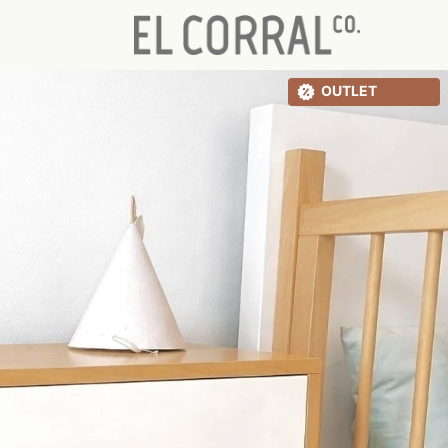
OUTLET
40
%
OFF