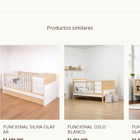
Productos similares
FUNCIONAL SILVIA OLAF
FUNCIONAL OSLO
FUN
AR
BLANCO
GU
$1.586.300
$1.911.500
$1.8