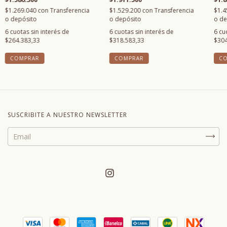
$1.269.040
con
Transferencia
$1.529.200
con
Transferencia
$1.4
o depósito
o depósito
o de
6
cuotas sin interés de
6
cuotas sin interés de
6
cu
$264.383,33
$318.583,33
$304
COMPRAR
COMPRAR
C
SUSCRIBITE A NUESTRO NEWSLETTER