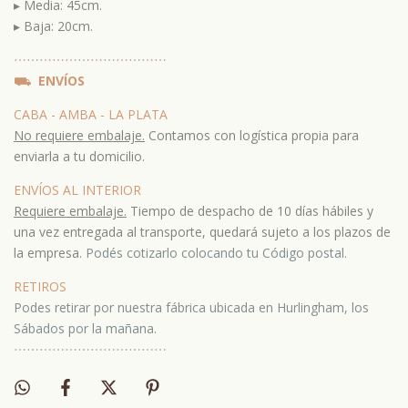
▸ M
edia: 45cm.
▸ B
aja: 20cm.
⋯
⋯⋯
⋯
⋯⋯
⋯
⋯⋯
⋯
⋯⋯
⛟
ENVÍOS
CABA - AMBA - LA PLATA
No requiere embalaje.
Contamos con logística propia para
enviarla a tu domicilio.
ENVÍOS AL INTERIOR
Requiere embalaje.
Tiempo de despacho de 10 días hábiles y
una vez entregada al transporte, quedará sujeto a los plazos de
la empresa.
Podés cotizarlo colocando tu Código postal.
RETIROS
Podes retirar por nuestra fábrica ubicada en Hurlingham, los
Sábados por la mañana.
⋯
⋯⋯
⋯
⋯⋯
⋯
⋯⋯
⋯
⋯⋯