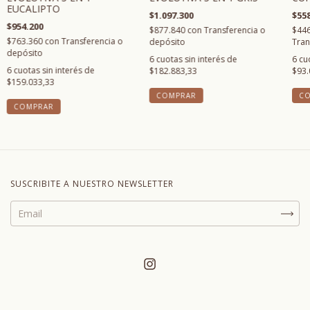
EUCALIPTO
$558
$1.097.300
$954.200
$446
$877.840
con
Transferencia o
$763.360
con
Transferencia o
Tran
depósito
depósito
6
cu
6
cuotas sin interés de
6
cuotas sin interés de
$93.
$182.883,33
$159.033,33
C
COMPRAR
COMPRAR
SUSCRIBITE A NUESTRO NEWSLETTER