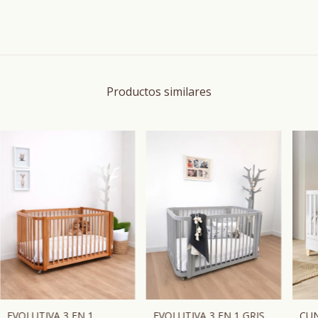
Productos similares
CUN
EVOLUTIVA 3 EN 1
EVOLUTIVA 3 EN 1 GRIS