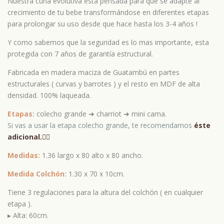
Nuestra cuna evolutiva esta pensada para que se adapte al
crecimiento de tu bebe transformándose en diferentes etapas
para prolongar su uso desde que hace hasta los 3-4 años !
Y como sabemos que la seguridad es lo mas importante, esta
protegida con 7 años de garantía estructural.
Fabricada en madera maciza de Guatambú en partes
estructurales ( curvas y barrotes ) y el resto en
MDF de alta
densidad.
100% laqueada.
Etapas:
colecho grande
➜
charriot
➜
mini cama.
Si vas a usar la etapa colecho grande, te recomendamos
éste
adicional.👈🏻
Medidas:
1.36 largo x 80 alto x 80 ancho.
Medida Colchón:
1.30 x 70 x 10cm.
Tiene 3 regulaciones para la altura del colchón ( en cualquier
etapa ).
▸ A
lta: 60cm.