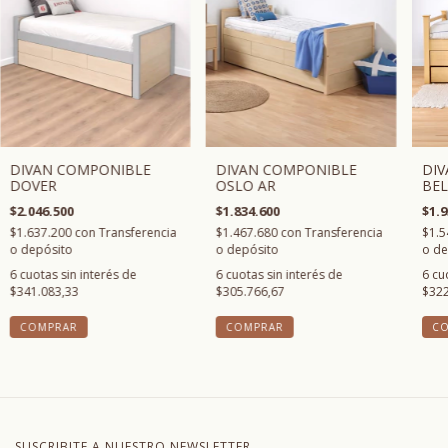
DIV
DIVAN COMPONIBLE
DIVAN COMPONIBLE
BEL
OSLO AR
DOVER
$1.9
$1.834.600
$2.046.500
$1.5
$1.467.680
con
Transferencia
$1.637.200
con
Transferencia
o de
o depósito
o depósito
6
cu
6
cuotas sin interés de
6
cuotas sin interés de
$322
$305.766,67
$341.083,33
C
COMPRAR
COMPRAR
SUSCRIBITE A NUESTRO NEWSLETTER