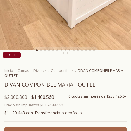
30
%
OFF
Inicio
.
Camas
.
Divanes
.
Componibles
.
DIVAN COMPONIBLE MARIA -
OUTLET
DIVAN COMPONIBLE MARIA - OUTLET
$2.000.800
$1.400.560
6
cuotas sin interés de
$233.426,67
Precio sin impuestos
$1.157.487,60
$1.120.448
con
Transferencia o depósito