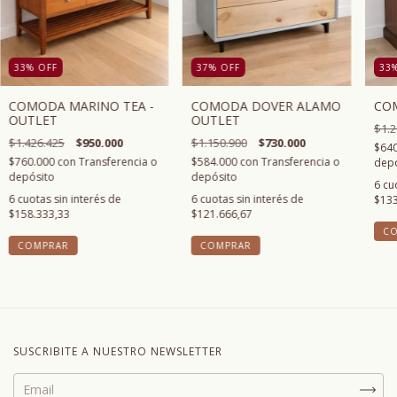
33
%
OFF
37
%
OFF
33
COMODA MARINO TEA -
COMODA DOVER ALAMO
CO
OUTLET
OUTLET
$1.2
$1.426.425
$950.000
$1.150.900
$730.000
$64
$760.000
con
Transferencia o
$584.000
con
Transferencia o
depó
depósito
depósito
6
cu
6
cuotas sin interés de
6
cuotas sin interés de
$133
$158.333,33
$121.666,67
SUSCRIBITE A NUESTRO NEWSLETTER