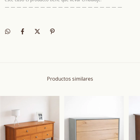
— — — — — — — — — — — — — — — — — — — —
Productos similares