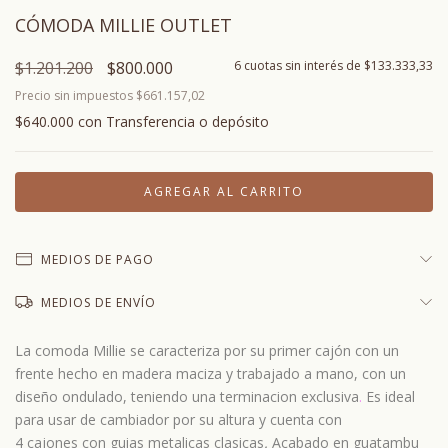
CÓMODA MILLIE OUTLET
$1.201.200
$800.000
6
cuotas sin interés de
$133.333,33
Precio sin impuestos
$661.157,02
$640.000
con
Transferencia o depósito
MEDIOS DE PAGO
MEDIOS DE ENVÍO
La comoda Millie se caracteriza por su primer cajón con un
frente hecho en madera maciza y trabajado a mano, con un
diseño ondulado, teniendo una terminacion exclusiva
.
Es ideal
para usar de cambiador por su altura y cuenta con
4 cajones con guias metalicas clasicas
.
Acabado en guatambu