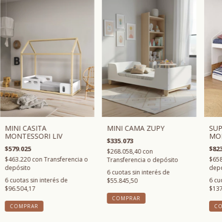
MINI CAMA ZUPY
MINI CASITA
SUP
MONTESSORI LIV
MO
$335.073
$579.025
$823
$268.058,40
con
$463.220
con
Transferencia o
$65
Transferencia o depósito
depósito
depó
6
cuotas sin interés de
6
cuotas sin interés de
6
cu
$55.845,50
$96.504,17
$137
COMPRAR
COMPRAR
C