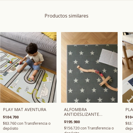
Productos similares
ALFOMBRA
PLAY MAT AVENTURA
PLA
ANTIDESLIZANTE
$104.700
$104
ESTRELLAS
$195.900
$83.760
con
Transferencia o
$83
$156.720
con
Transferencia o
depósito
depó