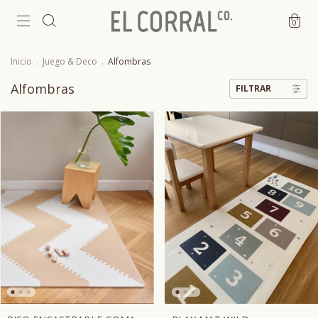
0
Inicio
.
Juego & Deco
.
Alfombras
Alfombras
FILTRAR