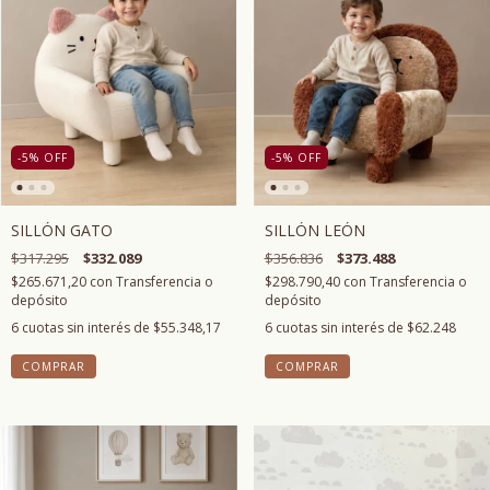
-5
%
OFF
-5
%
OFF
SILLÓN LEÓN
SILLÓN GATO
$356.836
$373.488
$317.295
$332.089
$298.790,40
con
Transferencia o
$265.671,20
con
Transferencia o
depósito
depósito
6
cuotas sin interés de
$62.248
6
cuotas sin interés de
$55.348,17