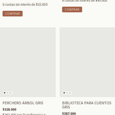
6
cuotas sin interés de
$45.000
6
cuotas sin interés de
$32.650
COMPRAR
BIBLIOTECA PARA CUENTOS
PERCHERO ÁRBOL GRIS
GRIS
$328.000
$387.000
$262.400
con
Transferencia o