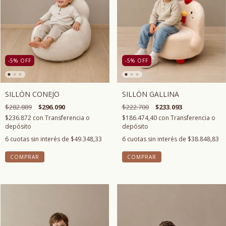
-5
%
OFF
-5
%
OFF
SILLÓN CONEJO
SILLÓN GALLINA
$282.889
$296.090
$222.700
$233.093
$236.872
con
Transferencia o
$186.474,40
con
Transferencia o
depósito
depósito
6
cuotas sin interés de
$49.348,33
6
cuotas sin interés de
$38.848,83