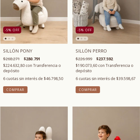
-5
%
OFF
-5
%
OFF
SILLÓN PERRO
SILLÓN PONY
$226.999
$237.592
$268.271
$280.791
$190.073,60
con
Transferencia o
$224.632,80
con
Transferencia o
depósito
depósito
6
cuotas sin interés de
$39.598,67
6
cuotas sin interés de
$46.798,50