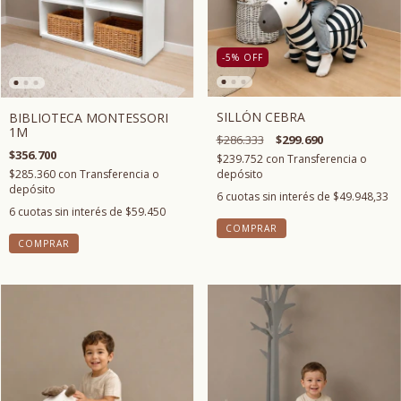
-5
%
OFF
SILLÓN CEBRA
BIBLIOTECA MONTESSORI
1M
$286.333
$299.690
$356.700
$239.752
con
Transferencia o
$285.360
con
Transferencia o
depósito
depósito
6
cuotas sin interés de
$49.948,33
6
cuotas sin interés de
$59.450
COMPRAR