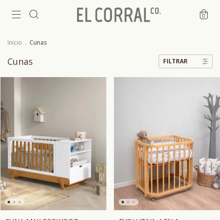
0
Inicio
.
Cunas
Cunas
FILTRAR