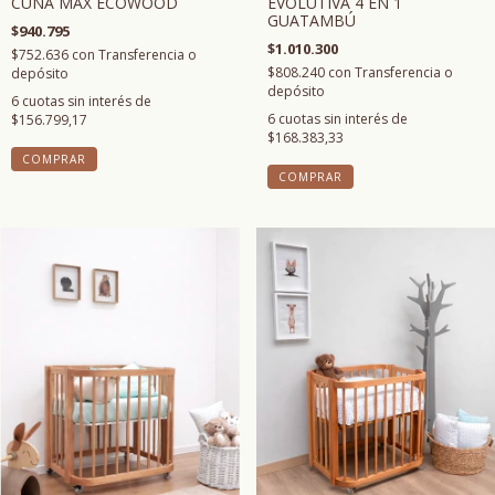
CUNA MAX ECOWOOD
EVOLUTIVA 4 EN 1
GUATAMBÚ
$940.795
$1.010.300
$752.636
con
Transferencia o
$808.240
con
Transferencia o
depósito
depósito
6
cuotas sin interés de
6
cuotas sin interés de
$156.799,17
$168.383,33
COMPRAR
COMPRAR