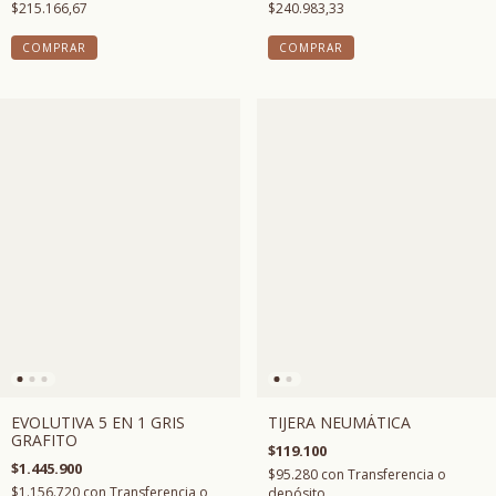
$215.166,67
$240.983,33
COMPRAR
COMPRAR
TIJERA NEUMÁTICA
EVOLUTIVA 5 EN 1 GRIS
GRAFITO
$119.100
$1.445.900
$95.280
con
Transferencia o
$1.156.720
con
Transferencia o
depósito