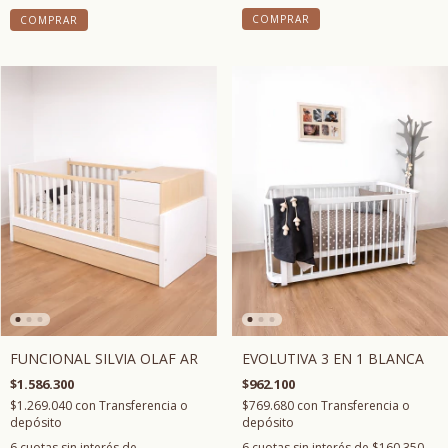
COMPRAR
COMPRAR
FUNCIONAL SILVIA OLAF AR
EVOLUTIVA 3 EN 1 BLANCA
$1.586.300
$962.100
$1.269.040
con
Transferencia o
$769.680
con
Transferencia o
depósito
depósito
6
cuotas sin interés de
6
cuotas sin interés de
$160.350