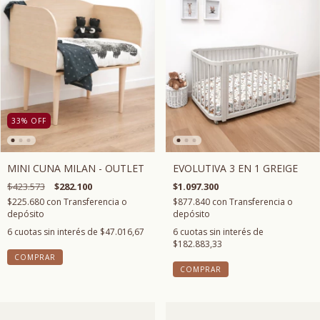
33
%
OFF
EVOLUTIVA 3 EN 1 GREIGE
MINI CUNA MILAN - OUTLET
$1.097.300
$423.573
$282.100
$877.840
con
Transferencia o
$225.680
con
Transferencia o
depósito
depósito
6
cuotas sin interés de
6
cuotas sin interés de
$47.016,67
$182.883,33
COMPRAR