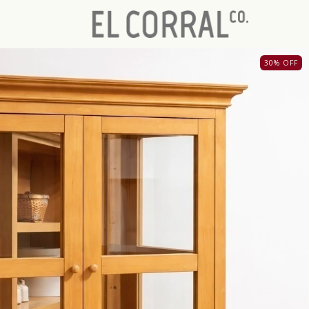
30
%
OFF