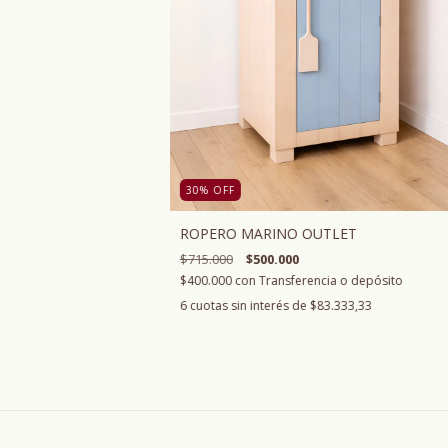
30
%
OFF
ROPERO MARINO OUTLET
$715.000
$500.000
$400.000
con
Transferencia o depósito
6
cuotas sin interés de
$83.333,33