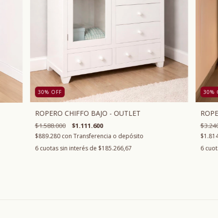
30
%
OFF
30
%
ROPERO CHIFFO BAJO - OUTLET
ROPE
$1.588.000
$1.111.600
$3.24
$889.280
con
Transferencia o depósito
$1.81
6
cuotas sin interés de
$185.266,67
6
cuot