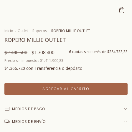
0
Inicio
.
Outlet
.
Roperos
.
ROPERO MILLIE OUTLET
ROPERO MILLIE OUTLET
$2.440.600
$1.708.400
6
cuotas sin interés de
$284.733,33
Precio sin impuestos
$1.411.900,83
$1.366.720
con
Transferencia o depósito
MEDIOS DE PAGO
MEDIOS DE ENVÍO