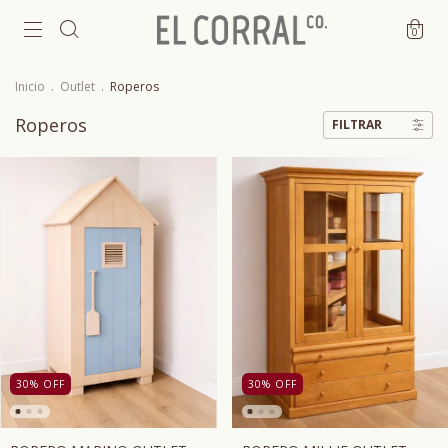
0
Inicio
.
Outlet
.
Roperos
Roperos
FILTRAR
30
%
OFF
30
%
OFF