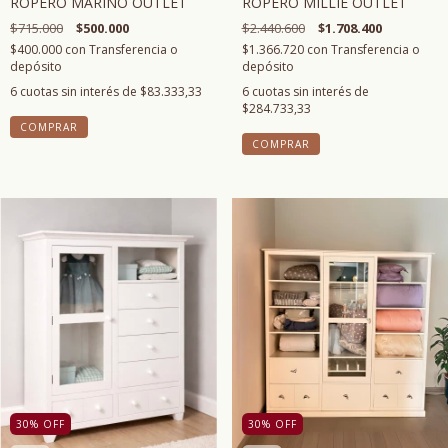
ROPERO MILLIE OUTLET
ROPERO MARINO OUTLET
$2.440.600
$1.708.400
$715.000
$500.000
$1.366.720
con
Transferencia o
$400.000
con
Transferencia o
depósito
depósito
6
cuotas sin interés de
6
cuotas sin interés de
$83.333,33
$284.733,33
COMPRAR
30
%
OFF
30
%
OFF