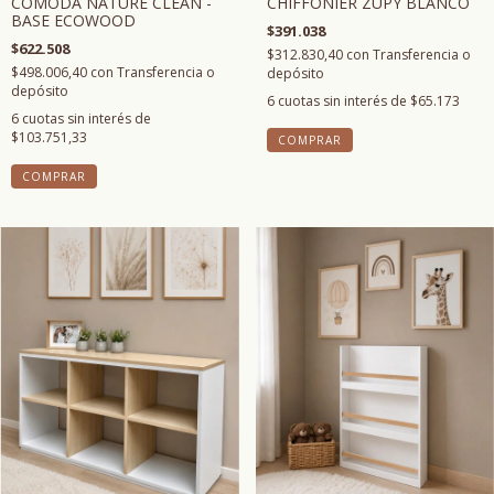
COMODA NATURE CLEAN -
CHIFFONIER ZUPY BLANCO
BASE ECOWOOD
$391.038
$622.508
$312.830,40
con
Transferencia o
$498.006,40
con
Transferencia o
depósito
depósito
6
cuotas sin interés de
$65.173
6
cuotas sin interés de
$103.751,33
COMPRAR
COMPRAR