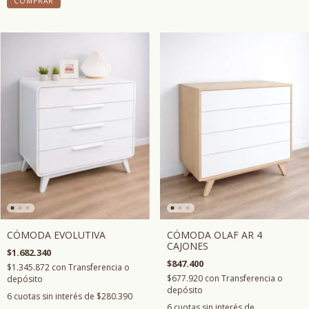
COMPRAR
CÓMODA EVOLUTIVA
CÓMODA OLAF AR 4
CAJONES
$1.682.340
$847.400
$1.345.872
con
Transferencia o
$677.920
con
Transferencia o
depósito
depósito
6
cuotas sin interés de
$280.390
6
cuotas sin interés de