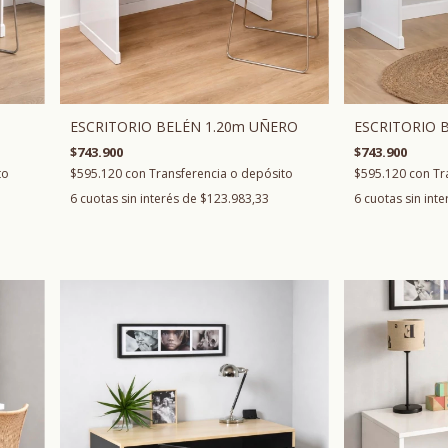
ESCRITORIO BELÉN 1.20m UÑERO
ESCRITORIO 
$743.900
$743.900
$595.120
con
Transferencia o depósito
to
$595.120
con
Tr
6
cuotas sin interés de
$123.983,33
6
cuotas sin int