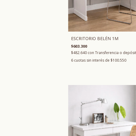
ESCRITORIO BELÉN 1M
$603.300
$482.640
con
Transferencia o depósi
6
cuotas sin interés de
$100.550