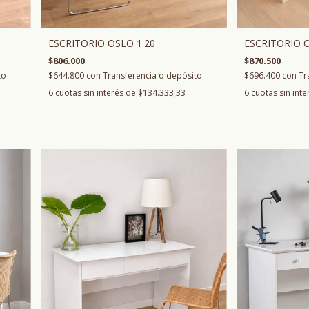
ESCRITORIO OSLO 1.20
ESCRITORIO O
$806.000
$870.500
to
$644.800
con
Transferencia o depósito
$696.400
con
Tr
6
cuotas sin interés de
$134.333,33
6
cuotas sin int